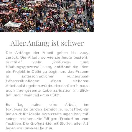
'Jyoti Handicraft' und befindet sich mitten in der
Stadt.
Aller Anfang ist schwer
Die Anfänge der Arbeit gehen bis 2005
zurück. Die Arbeit, so wie sie heute besteht,
durchlief viele „Reifungs- und
Häutungsprozesse“. 2005 entstand die Idee
ein Projekt in Delhi zu beginnen, das Frauen
in unterschiedlichen vulnerablen
Lebenssituationen einen sicheren
Arbeitsplatz geben würde, der darüber hinaus
auch ihre gesamte Lebenssituation im Blick
hat und individuell unterstützt.
Es lag nahe, eine Arbeit im
textilverarbeitenden Bereich zu schaffen, da
Indien dafür ideale Voraussetzungen hat, mit
seiner reichen, vielfältigen Produktion von
Textilien. Die Großmärkte mit Stoffen aller Art
lagen vor unserer Haustür.