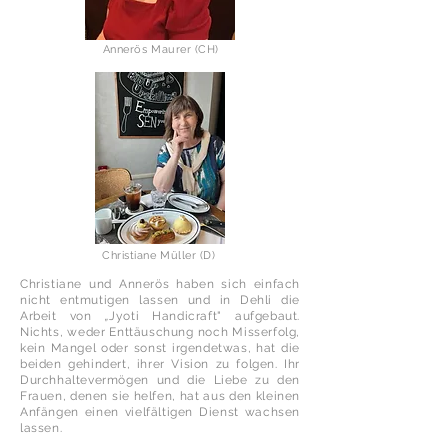
Annerös Maurer (CH)
Christiane Müller (D)
Christiane und Annerös haben sich einfach
nicht entmutigen lassen und in Dehli die
Arbeit von
„
Jyoti Handicraft" aufgebaut.
Nichts, weder Enttäuschung noch Misserfolg,
kein Mangel oder sonst irgendetwas, hat die
beiden gehindert, ihrer Vision zu folgen. Ihr
Durchhaltevermögen und die Liebe zu den
Frauen, denen sie helfen, hat aus den kleinen
Anfängen einen vielfältigen Dienst wachsen
lassen.