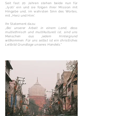
Seit fast 20 Jahren stehen beide nun für
,Jyoti' ein und sie folgen ihrer Mission mit
Hingabe und, im wahrsten Sinn des Wortes,
mit
„
Herz und Hirn‘.
Ihr Statement dazu:
„Bei unserer Arbeit in einem Land, dass
multiethnisch und multikulturell ist, sind uns
Menschen aus jedem Hintergrund
willkommen.
Für uns selbst ist ein christliches
Leitbild Grundlage unseres Handels."