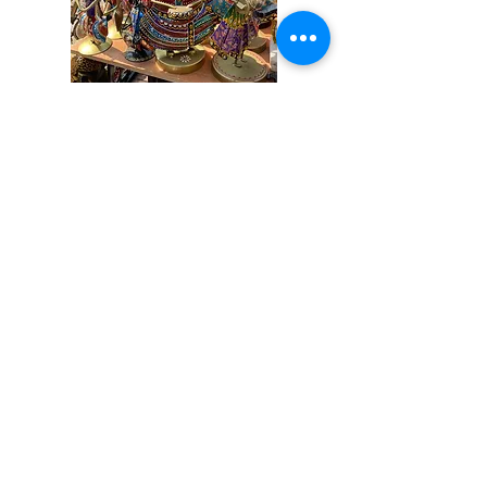
Momente aus Indien
Christiane Müller berichtet aus Delhi
Bei Indien denken die meisten an Hitze,
bunte Farben und lebhafte Straßen. Nicht so,
wenn man wie ich Anfang Februar in Delhi
landet. Am frühen Morgen hängt ein Schleier
aus Nebel und Smog in der Luft, der einen
schon beim Verlassen des Flughafens
umhüllt. Es ist kalt und feucht – also hat sich
das Kommen für das Wetter allein nicht
gelohnt. Aber darum ging es mir auch gar